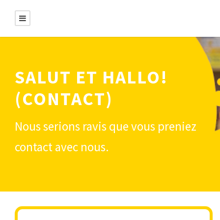
SALUT ET HALLO!
(CONTACT)
Nous serions ravis que vous preniez
contact avec nous.