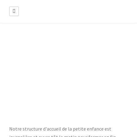
BONJOUR ET GUTEN
MORGEN
Au revoir et Auf Wiedersehen
Notre structure d'accueil de la petite enfance est